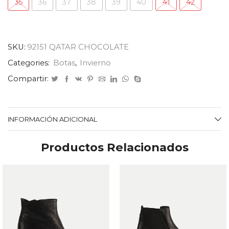
35
36
37
38
39
40
41
42
SKU:
92151 QATAR CHOCOLATE
Categories:
Botas
,
Invierno
Compartir:
INFORMACIÓN ADICIONAL
Productos Relacionados