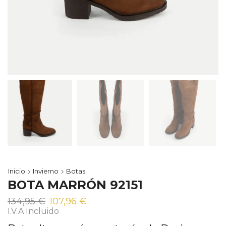
Inicio
Invierno
Botas
BOTA MARRÓN 92151
El
El
134,95
€
107,96
€
precio
precio
I.V.A Incluido
original
actual