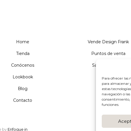
era:
es:
era:
es:
99,95 €.
79,96 €.
99,95 €.
79,96 €
Home
Vende Design Frank
Tienda
Puntos de venta
Conócenos
Sandalias Tacón
Lookbook
Sandalias
Para ofrecer las 
para almacenar y
Blog
Salones
estas tecnología
navegación o las i
consentimiento, 
Contacto
funciones.
Acept
e by
Enfoque in