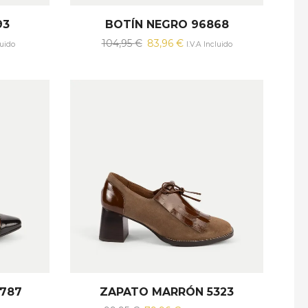
93
BOTÍN NEGRO 96868
El
El
104,95
€
83,96
€
luido
I.V.A Incluido
precio
precio
original
actual
era:
es:
.
104,95 €.
83,96 €.
787
ZAPATO MARRÓN 5323