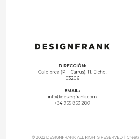
era:
es:
99,95 €.
79,96 €.
DIRECCIÓN:
Calle brea (P.I Carrus), 11, Elche,
03206
EMAIL:
info@desingfrank.com
+34 965 863 280
© 2022 DESIGNFRANK ALL RIGHTS RESERVED || Creat