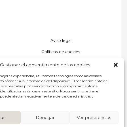
era:
es:
.
99,95 €.
79,96 €.
Aviso legal
Políticas de cookies
Políticas de privacidad
Gestionar el consentimiento de las cookies
Condiciones de uso y compra
mejores experiencias, utilizamos tecnologías como las cookies
/o acceder a la información del dispositivo. El consentimiento de
Envíos y devoluciones
s nos permitirá procesar datos como el comportamiento de
dentificaciones únicas en este sitio. No consentir o retirar el
puede afectar negativamente a ciertas características y
Devoluciones
ar
Denegar
Ver preferencias