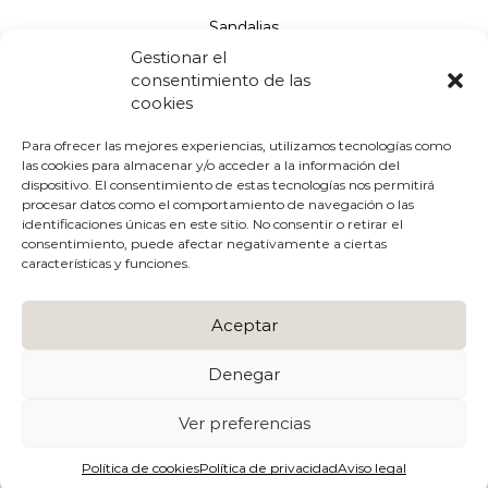
Sandalias
Gestionar el
Salones
consentimiento de las
cookies
Aviso legal
Para ofrecer las mejores experiencias, utilizamos tecnologías como
las cookies para almacenar y/o acceder a la información del
Políticas de cookies
dispositivo. El consentimiento de estas tecnologías nos permitirá
procesar datos como el comportamiento de navegación o las
Políticas de privacidad
identificaciones únicas en este sitio. No consentir o retirar el
consentimiento, puede afectar negativamente a ciertas
Condiciones de uso y compra
características y funciones.
Envíos y devoluciones
Aceptar
Devoluciones
Denegar
Ver preferencias
© 2022 DESIGNFRANK ALL RIGHTS RESERVED || Create
by
Enfoque in
Política de cookies
Política de privacidad
Aviso legal