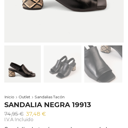
Inicio
Outlet
Sandalias Tacón
SANDALIA NEGRA 19913
El
El
74,95
€
37,48
€
precio
precio
I.V.A Incluido
original
actual