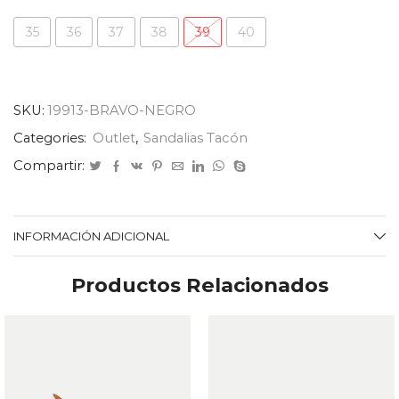
35
36
37
38
39
40
SKU:
19913-BRAVO-NEGRO
Categories:
Outlet
,
Sandalias Tacón
Compartir:
INFORMACIÓN ADICIONAL
Productos Relacionados