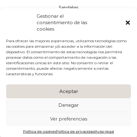
Sandalias
Gestionar el
Salones
consentimiento de las
cookies
Aviso legal
Para ofrecer las mejores experiencias, utilizamos tecnologías como
las cookies para almacenar y/o acceder a la información del
Políticas de cookies
dispositivo. El consentimiento de estas tecnologías nos permitirá
procesar datos como el comportamiento de navegación o las
Políticas de privacidad
identificaciones únicas en este sitio. No consentir o retirar el
consentimiento, puede afectar negativamente a ciertas
Condiciones de uso y compra
características y funciones.
Envíos y devoluciones
Aceptar
Devoluciones
Denegar
Ver preferencias
© 2022 DESIGNFRANK ALL RIGHTS RESERVED || Create
by
Enfoque in
Política de cookies
Política de privacidad
Aviso legal