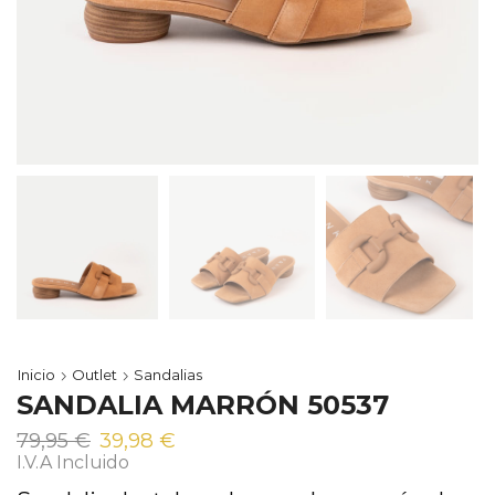
Inicio
Outlet
Sandalias
SANDALIA MARRÓN 50537
El
El
79,95
€
39,98
€
precio
precio
I.V.A Incluido
original
actual