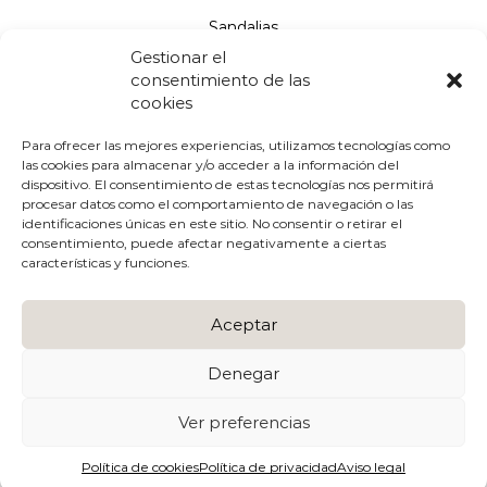
Sandalias
Gestionar el
Salones
consentimiento de las
cookies
Aviso legal
Para ofrecer las mejores experiencias, utilizamos tecnologías como
las cookies para almacenar y/o acceder a la información del
Políticas de cookies
dispositivo. El consentimiento de estas tecnologías nos permitirá
procesar datos como el comportamiento de navegación o las
Políticas de privacidad
identificaciones únicas en este sitio. No consentir o retirar el
consentimiento, puede afectar negativamente a ciertas
Condiciones de uso y compra
características y funciones.
Envíos y devoluciones
Aceptar
Devoluciones
Denegar
Ver preferencias
© 2022 DESIGNFRANK ALL RIGHTS RESERVED || Create
by
Enfoque in
Política de cookies
Política de privacidad
Aviso legal