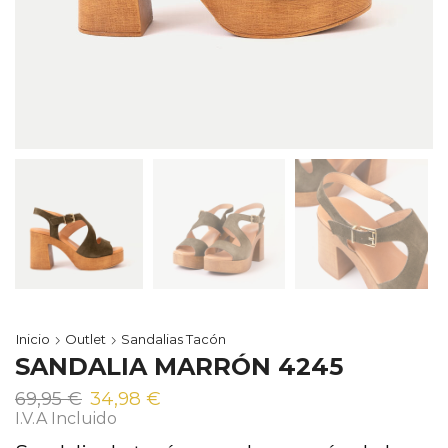
Inicio
Outlet
Sandalias Tacón
SANDALIA MARRÓN 4245
El
El
69,95
€
34,98
€
precio
precio
I.V.A Incluido
original
actual