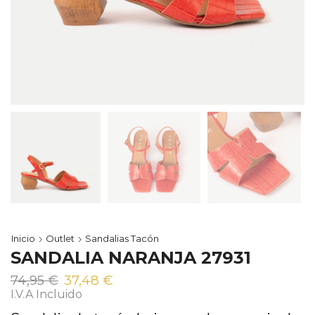
Inicio
Outlet
Sandalias Tacón
SANDALIA NARANJA 27931
El
El
74,95
€
37,48
€
precio
precio
I.V.A Incluido
original
actual