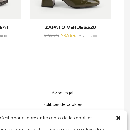
641
ZAPATO VERDE 5320
El
El
99,95
€
79,96
€
luido
I.V.A Incluido
precio
precio
original
actual
era:
es:
.
99,95 €.
79,96 €.
Aviso legal
Políticas de cookies
Políticas de privacidad
Gestionar el consentimiento de las cookies
Condiciones de uso y compra
mejores experiencias, utilizamos tecnologías como las cookies