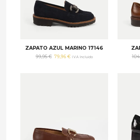
ZAPATO AZUL MARINO 17146
ZA
El
El
99,95
€
79,96
€
104
I.V.A Incluido
precio
precio
original
actual
era:
es:
99,95 €.
79,96 €.