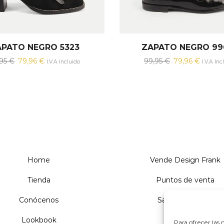
PATO NEGRO 5323
ZAPATO NEGRO 99
El
El
El
El
,95
€
79,96
€
99,95
€
79,96
€
I.V.A Incluido
I.V.A Inc
precio
precio
precio
precio
original
actual
original
actual
era:
es:
era:
es:
99,95 €.
79,96 €.
99,95 €.
79,96 €
Home
Vende Design Frank
Tienda
Puntos de venta
Conócenos
Sandalias Tacón
Lookbook
Sandalias
Para ofrecer las 