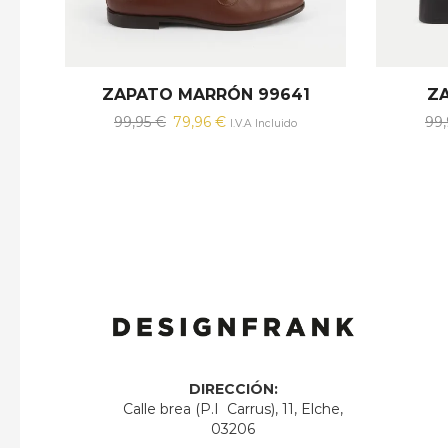
ZAPATO MARRÓN 99641
ZA
El
El
99,95
€
79,96
€
99
I.V.A Incluido
precio
precio
original
actual
era:
es:
99,95 €.
79,96 €.
DIRECCIÓN:
Calle brea (P.I Carrus), 11, Elche,
03206