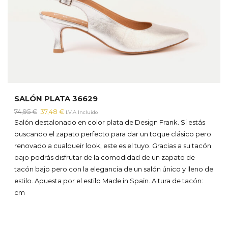
SALÓN PLATA 36629
El
El
74,95
€
37,48
€
I.V.A Incluido
precio
precio
Salón destalonado en color plata de Design Frank. Si estás
original
actual
buscando el zapato perfecto para dar un toque clásico pero
era:
es:
renovado a cualqueir look, este es el tuyo. Gracias a su tacón
74,95 €.
37,48 €.
bajo podrás disfrutar de la comodidad de un zapato de
tacón bajo pero con la elegancia de un salón único y lleno de
estilo. Apuesta por el estilo Made in Spain.
Altura de tacón:
cm