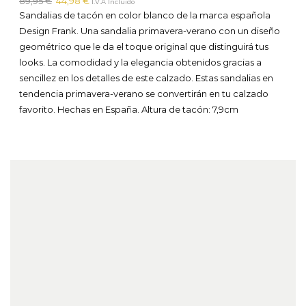
El
El
89,95
€
44,98
€
I.V.A Incluido
precio
precio
Sandalias de tacón en color blanco de la marca española
original
actual
Design Frank. Una sandalia primavera-verano con un diseño
era:
es:
geométrico que le da el toque original que distinguirá tus
89,95 €.
44,98 €.
looks. La comodidad y la elegancia obtenidos gracias a
sencillez en los detalles de este calzado. Estas sandalias en
tendencia primavera-verano se convertirán en tu calzado
favorito. Hechas en España.
Altura de tacón: 7,9cm