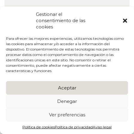
Gestionar el
consentimiento de las
cookies
Para ofrecer las mejores experiencias, utilizamos tecnologías como
las cookies para almacenar y/o acceder a la información del
dispositivo. El consentimiento de estas tecnologías nos permitirá
procesar datos como el comportamiento de navegación o las
identificaciones únicas en este sitio. No consentir o retirar el
consentimiento, puede afectar negativamente a ciertas
características y funciones.
SANDALIA MARRÓN 27916
Aceptar
El
El
89,95
€
44,98
€
I.V.A Incluido
precio
precio
Sandalia destalonada de tacón que combina dos
Denegar
original
actual
tonalidades marrones junto al color blanco de la marca
era:
es:
española Design Frank. Una sandalia primavera-verano con
89,95 €.
44,98 €.
Ver preferencias
un diseño geométrico que le da el toque original que
distingue tus looks de día y noche. La comodidad y la
Política de cookies
Política de privacidad
Aviso legal
elegancia obtenidos gracias a la sencillez en los detalles de