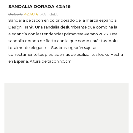
SANDALIA DORADA 42416
El
El
84,95
€
42,48
€
I.V.A Incluido
precio
precio
Sandalia de tacón en color dorado de la marca española
original
actual
Design Frank. Una sandalia deslumbrante que combina la
era:
es:
elegancia con las tendencias primavera-verano 2023. Una
84,95 €.
42,48 €.
sandalia dorada de fiesta con la que combinarás tus looks
totalmente elegantes. Sus tiras lograrán sujetar
correctamente tus pies, además de estilizar tus looks. Hecha
en España.
Altura de tacón: 7,5cm