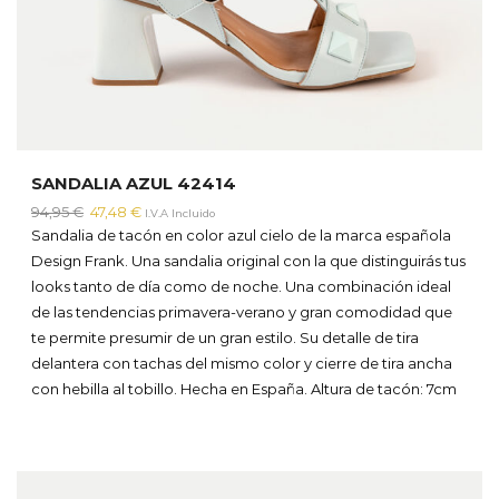
SANDALIA AZUL 42414
El
El
94,95
€
47,48
€
I.V.A Incluido
precio
precio
Sandalia de tacón en color azul cielo de la marca española
original
actual
Design Frank. Una sandalia original con la que distinguirás tus
era:
es:
looks tanto de día como de noche. Una combinación ideal
94,95 €.
47,48 €.
de las tendencias primavera-verano y gran comodidad que
te permite presumir de un gran estilo. Su detalle de tira
delantera con tachas del mismo color y cierre de tira ancha
con hebilla al tobillo. Hecha en España.
Altura de tacón: 7cm