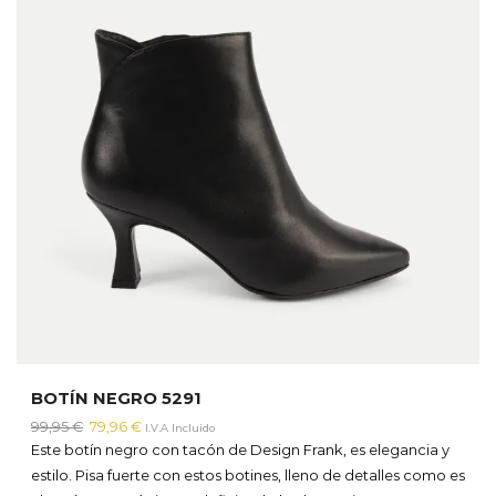
BOTÍN NEGRO 5291
El
El
99,95
€
79,96
€
I.V.A Incluido
precio
precio
Este botín negro con tacón de Design Frank, es elegancia y
original
actual
estilo. Pisa fuerte con estos botines, lleno de detalles como es
era:
es: