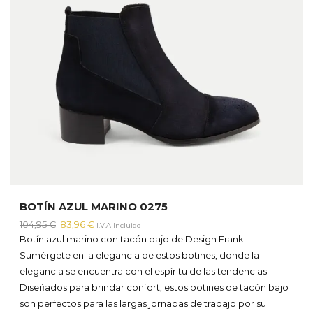
BOTÍN AZUL MARINO 0275
El
El
104,95
€
83,96
€
I.V.A Incluido
precio
precio
Botín azul marino con tacón bajo de Design Frank.
original
actual
Sumérgete en la elegancia de estos botines, donde la
era:
es:
elegancia se encuentra con el espíritu de las tendencias.
104,95 €.
83,96 €.
Diseñados para brindar confort, estos botines de tacón bajo
son perfectos para las largas jornadas de trabajo por su