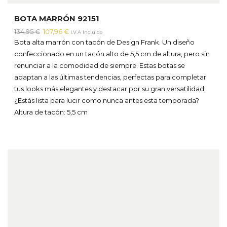
BOTA MARRÓN 92151
El
El
134,95
€
107,96
€
I.V.A Incluido
precio
precio
Bota alta marrón con tacón de Design Frank. Un diseño
original
actual
confeccionado en un tacón alto de 5,5 cm de altura, pero sin
era:
es:
renunciar a la comodidad de siempre. Estas botas se
134,95 €.
107,96 €.
adaptan a las últimas tendencias, perfectas para completar
tus looks más elegantes y destacar por su gran versatilidad.
¿Estás lista para lucir como nunca antes esta temporada?
Altura de tacón: 5,5 cm