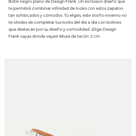
precio
precio
Botín negro plano de Design Frank. Un exclusivo diseño que
original
actual
te permitirá combinar infinidad de looks con estos zapatos
era:
es:
tan sofisticados y cómodos. Tú eliges, este otoño-invierno no
104,95 €.
83,96 €.
te olvides de completar tus looks del día a día con botines
que destacan por su diseño y comodidad. ¡Elige Design
Frank vayas donde vayas!
Altura de tacón: 2 cm