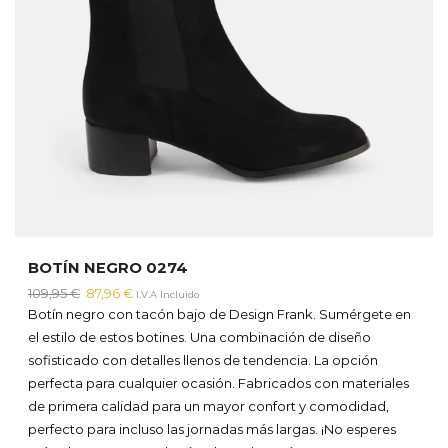
BOTÍN NEGRO 0274
El
El
109,95
€
87,96
€
I.V.A Incluido
precio
precio
Botín negro con tacón bajo de Design Frank. Sumérgete en
original
actual
el estilo de estos botines. Una combinación de diseño
era:
es:
sofisticado con detalles llenos de tendencia. La opción
109,95 €.
87,96 €.
perfecta para cualquier ocasión. Fabricados con materiales
de primera calidad para un mayor confort y comodidad,
perfecto para incluso las jornadas más largas. ¡No esperes