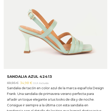
SANDALIA AZUL 42413
El
El
69,95
€
34,98
€
I.V.A Incluido
precio
precio
Sandalia de tacón en color azul de la marca española Design
original
actual
Frank. Una sandalia de primavera-verano perfecta para
era:
es:
añadir un toque elegante a tus looks de día y de noche.
69,95 €.
34,98 €.
Consigue ir siempre a la última con esta sandalia en
tendencia con el detalle de las tiras que logrará destacar tus