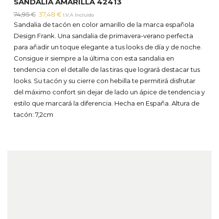
SANDALIA AMARILLA 42413
El
El
74,95
€
37,48
€
I.V.A Incluido
precio
precio
Sandalia de tacón en color amarillo de la marca española
original
actual
Design Frank. Una sandalia de primavera-verano perfecta
era:
es:
para añadir un toque elegante a tus looks de día y de noche.
74,95 €.
37,48 €.
Consigue ir siempre a la última con esta sandalia en
tendencia con el detalle de las tiras que logrará destacar tus
looks. Su tacón y su cierre con hebilla te permitirá disfrutar
del máximo confort sin dejar de lado un ápice de tendencia y
estilo que marcará la diferencia. Hecha en España.
Altura de
tacón: 7,2cm