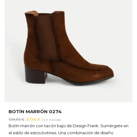
BOTÍN MARRÓN 0274
El
El
109,95
€
87,96
€
I.V.A Incluido
precio
precio
Botín marrón con tacón bajo de Design Frank. Sumérgete en
original
actual
el estilo de estos botines. Una combinación de diseño
era:
es: