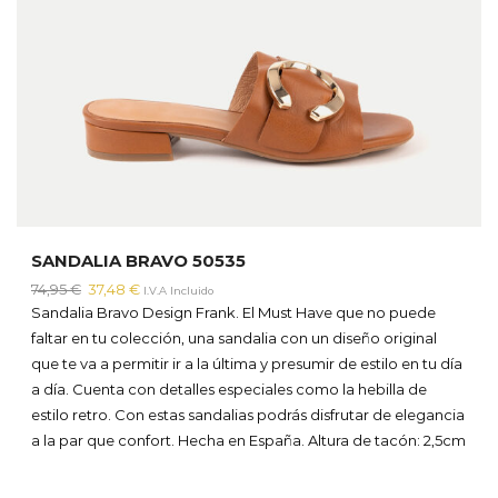
SANDALIA BRAVO 50535
El
El
74,95
€
37,48
€
I.V.A Incluido
precio
precio
Sandalia Bravo Design Frank. El Must Have que no puede
original
actual
faltar en tu colección, una sandalia con un diseño original
era:
es:
que te va a permitir ir a la última y presumir de estilo en tu día
74,95 €.
37,48 €.
a día. Cuenta con detalles especiales como la hebilla de
estilo retro. Con estas sandalias podrás disfrutar de elegancia
a la par que confort. Hecha en España. Altura de tacón: 2,5cm