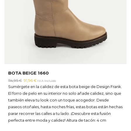
BOTA BEIGE 1660
El
El
114,95
€
91,96
€
I.V.A Incluido
precio
precio
Sumérgete en la calidez de esta bota beige de Design Frank.
original
actual
El forro de pelo en su interior no solo añade calidez, sino que
era:
es:
también eleva tu look con un toque acogedor. Desde
114,95 €.
91,96 €.
paseos otoñales, hasta noches frías, estas botas están hechas
parar recorrer las calles a tu lado. ¡Descubre esta fusión
perfecta entre moda y calidez!
Altura de tacón: 4 cm