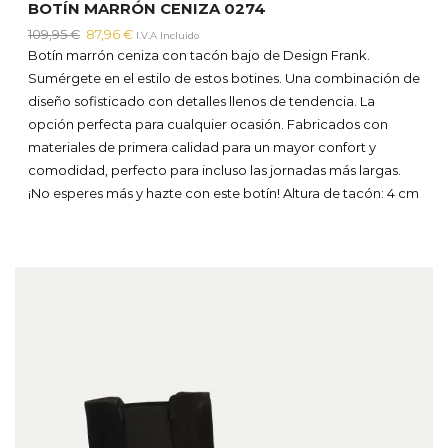
BOTÍN MARRÓN CENIZA 0274
El
El
109,95
€
87,96
€
I.V.A Incluido
precio
precio
Botín marrón ceniza con tacón bajo de Design Frank.
original
actual
Sumérgete en el estilo de estos botines. Una combinación de
era:
es:
diseño sofisticado con detalles llenos de tendencia. La
109,95 €.
87,96 €.
opción perfecta para cualquier ocasión. Fabricados con
materiales de primera calidad para un mayor confort y
comodidad, perfecto para incluso las jornadas más largas.
¡No esperes más y hazte con este botín!
Altura de tacón: 4 cm