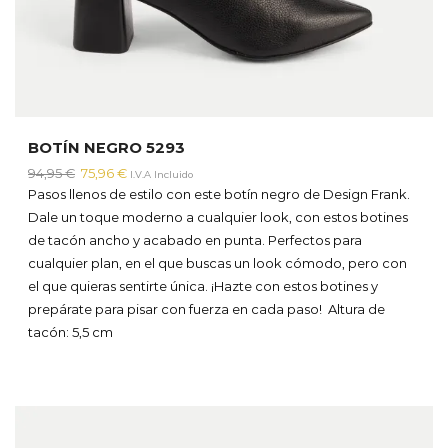
BOTÍN NEGRO 5293
El
El
94,95
€
75,96
€
I.V.A Incluido
precio
precio
Pasos llenos de estilo con este botín negro de Design Frank.
original
actual
Dale un toque moderno a cualquier look, con estos botines
era:
es:
de tacón ancho y acabado en punta. Perfectos para
94,95 €.
75,96 €.
cualquier plan, en el que buscas un look cómodo, pero con
el que quieras sentirte única. ¡Hazte con estos botines y
prepárate para pisar con fuerza en cada paso!
Altura de
tacón: 5,5 cm