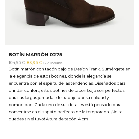
BOTÍN MARRÓN 0275
El
El
104,95
€
83,96
€
I.V.A Incluido
precio
precio
Botín marrón con tacón bajo de Design Frank. Sumérgete en
original
actual
la elegancia de estos botines, donde la elegancia se
era:
es:
encuentra con el espíritu de las tendencias. Diseñados para
104,95 €.
83,96 €.
brindar confort, estos botines de tacón bajo son perfectos
para las largas jornadas de trabajo por su calidad y
comodidad. Cada uno de sus detalles está pensado para
convertirse en el zapato perfecto de la temporada. ¡No te
quedes sin el tuyo!
Altura de tacón: 4 cm