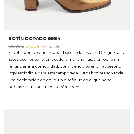
BOTÍN DORADO 6984
El
El
109,95
€
87,96
€
I.V.A Incluido
precio
precio
El botín dorado que estabas buscando, está en Design Frank.
original
actual
Estos botines te llevan desde la mañana hasta la noche sin
era:
es:
renunciar a la comodidad, convirtiéndolos en un accesorio
109,95 €.
87,96 €.
imprescindible para esta temporada. Estos botines son toda
una declaración de estilo, un diseño único al que no te
podrás resistir.
Altura de tacón: 7,5 cm