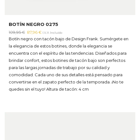
BOTÍN NEGRO 0275
El
El
109,95
€
87,96
€
I.V.A Incluido
precio
precio
Botín negro con tacón bajo de Design Frank. Sumérgete en
original
actual
la elegancia de estos botines, donde la elegancia se
era:
es:
encuentra con el espíritu de las tendencias. Diseñados para
109,95 €.
87,96 €.
brindar confort, estos botines de tacón bajo son perfectos
para las largas jornadas de trabajo por su calidad y
comodidad. Cada uno de sus detalles está pensado para
convertirse en el zapato perfecto de la temporada. ¡No te
quedes sin el tuyo!
Altura de tacón: 4 cm